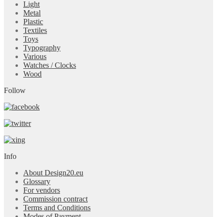
Light
Metal
Plastic
Textiles
Toys
Typography
Various
Watches / Clocks
Wood
Follow
Info
About Design20.eu
Glossary
For vendors
Commission contract
Terms and Conditions
Modes of Payment