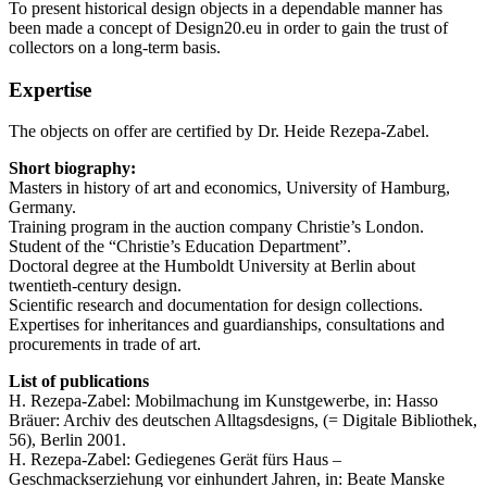
To present historical design objects in a dependable manner has
been made a concept of Design20.eu in order to gain the trust of
collectors on a long-term basis.
Expertise
The objects on offer are certified by Dr. Heide Rezepa-Zabel.
Short biography:
Masters in history of art and economics, University of Hamburg,
Germany.
Training program in the auction company Christie’s London.
Student of the “Christie’s Education Department”.
Doctoral degree at the Humboldt University at Berlin about
twentieth-century design.
Scientific research and documentation for design collections.
Expertises for inheritances and guardianships, consultations and
procurements in trade of art.
List of publications
H. Rezepa-Zabel: Mobilmachung im Kunstgewerbe, in: Hasso
Bräuer: Archiv des deutschen Alltagsdesigns, (= Digitale Bibliothek,
56), Berlin 2001.
H. Rezepa-Zabel: Gediegenes Gerät fürs Haus –
Geschmackserziehung vor einhundert Jahren, in: Beate Manske