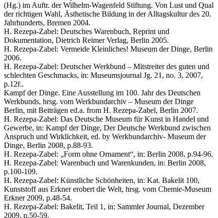
(Hg.) im Auftr. der Wilhelm-Wagenfeld Stiftung. Von Lust und Qual
der richtigen Wahl, Ästhetische Bildung in der Alltagskultur des 20.
Jahrhunderts, Bremen 2004.
H. Rezepa-Zabel: Deutsches Warenbuch, Reprint und
Dokumentation, Dietrich Reimer Verlag, Berlin 2005.
H. Rezepa-Zabel: Vermeide Kleinliches! Museum der Dinge, Berlin
2006.
H. Rezepa-Zabel: Deutscher Werkbund – Mitstreiter des guten und
schlechten Geschmacks, in: Museumsjournal Jg. 21, no. 3, 2007,
p.12f..
Kampf der Dinge. Eine Ausstellung im 100. Jahr des Deutschen
Werkbunds, hrsg. vom Werkbundarchiv – Museum der Dinge
Berlin, mit Beiträgen ed.a. from H. Rezepa-Zabel, Berlin 2007.
H. Rezepa-Zabel: Das Deutsche Museum für Kunst in Handel und
Gewerbe, in: Kampf der Dinge, Der Deutsche Werkbund zwischen
Anspruch und Wirklichkeit, ed. by Werkbundarchiv- Museum der
Dinge, Berlin 2008, p.88-93.
H. Rezepa-Zabel: „Form ohne Ornament“, in: Berlin 2008, p.94-96.
H. Rezepa-Zabel: Warenbuch und Warenkunden, in: Berlin 2008,
p.100-109.
H. Rezepa-Zabel: Künstliche Schönheiten, in: Kat. Bakelit 100,
Kunststoff aus Erkner erobert die Welt, hrsg. vom Chemie-Museum
Erkner 2009, p.48-54.
H. Rezepa-Zabel: Bakelit, Teil 1, in: Sammler Journal, Dezember
2009, p.50-59.