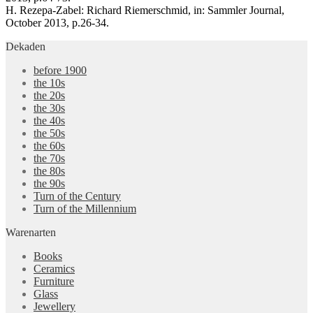
H. Rezepa-Zabel: Richard Riemerschmid, in: Sammler Journal,
October 2013, p.26-34.
Dekaden
before 1900
the 10s
the 20s
the 30s
the 40s
the 50s
the 60s
the 70s
the 80s
the 90s
Turn of the Century
Turn of the Millennium
Warenarten
Books
Ceramics
Furniture
Glass
Jewellery