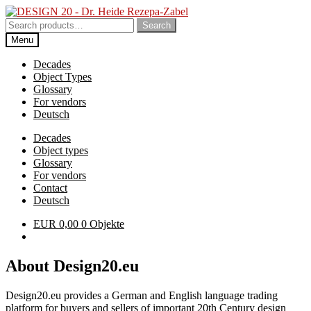
Skip
Skip
to
to
Search
Search
navigation
content
for:
Menu
Decades
Object Types
Glossary
For vendors
Deutsch
Decades
Object types
Glossary
For vendors
Contact
Deutsch
EUR
0,00
0 Objekte
About Design20.eu
Design20.eu provides a German and English language trading
platform for buyers and sellers of important 20th Century design